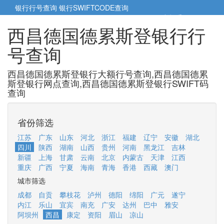
银行行号查询
银行SWIFTCODE查询
5cm小帮手
5cm.cn
西昌德国德累斯登银行行
号查询
西昌德国德累斯登银行大额行号查询,西昌德国德累
斯登银行网点查询,西昌德国德累斯登银行SWIFT码
查询
省份筛选
江苏
广东
山东
河北
浙江
福建
辽宁
安徽
湖北
四川
陕西
湖南
山西
贵州
河南
黑龙江
吉林
新疆
上海
甘肃
云南
北京
内蒙古
天津
江西
重庆
广西
宁夏
海南
青海
香港
西藏
澳门
城市筛选
成都
自贡
攀枝花
泸州
德阳
绵阳
广元
遂宁
内江
乐山
宜宾
南充
广安
达州
巴中
雅安
阿坝州
西昌
康定
资阳
眉山
凉山