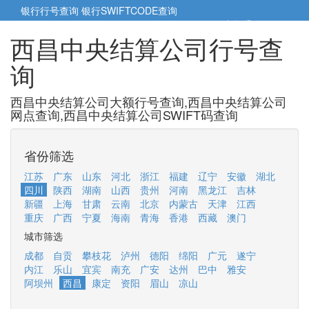
银行行号查询
银行SWIFTCODE查询
5cm小帮手
5cm.cn
西昌中央结算公司行号查
询
西昌中央结算公司大额行号查询,西昌中央结算公司
网点查询,西昌中央结算公司SWIFT码查询
省份筛选
江苏
广东
山东
河北
浙江
福建
辽宁
安徽
湖北
四川
陕西
湖南
山西
贵州
河南
黑龙江
吉林
新疆
上海
甘肃
云南
北京
内蒙古
天津
江西
重庆
广西
宁夏
海南
青海
香港
西藏
澳门
城市筛选
成都
自贡
攀枝花
泸州
德阳
绵阳
广元
遂宁
内江
乐山
宜宾
南充
广安
达州
巴中
雅安
阿坝州
西昌
康定
资阳
眉山
凉山