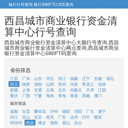
银行行号查询
银行SWIFTCODE查询
5cm小帮手
5cm.cn
西昌城市商业银行资金清
算中心行号查询
西昌城市商业银行资金清算中心大额行号查询,西昌
城市商业银行资金清算中心网点查询,西昌城市商业
银行资金清算中心SWIFT码查询
省份筛选
江苏
广东
山东
河北
浙江
福建
辽宁
安徽
湖北
四川
陕西
湖南
山西
贵州
河南
黑龙江
吉林
新疆
上海
甘肃
云南
北京
内蒙古
天津
江西
重庆
广西
宁夏
海南
青海
香港
西藏
澳门
城市筛选
成都
自贡
攀枝花
泸州
德阳
绵阳
广元
遂宁
内江
乐山
宜宾
南充
广安
达州
巴中
雅安
阿坝州
西昌
康定
资阳
眉山
凉山