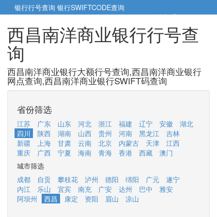
银行行号查询
银行SWIFTCODE查询
5cm小帮手
5cm.cn
西昌南洋商业银行行号查
询
西昌南洋商业银行大额行号查询,西昌南洋商业银行
网点查询,西昌南洋商业银行SWIFT码查询
省份筛选
江苏
广东
山东
河北
浙江
福建
辽宁
安徽
湖北
四川
陕西
湖南
山西
贵州
河南
黑龙江
吉林
新疆
上海
甘肃
云南
北京
内蒙古
天津
江西
重庆
广西
宁夏
海南
青海
香港
西藏
澳门
城市筛选
成都
自贡
攀枝花
泸州
德阳
绵阳
广元
遂宁
内江
乐山
宜宾
南充
广安
达州
巴中
雅安
阿坝州
西昌
康定
资阳
眉山
凉山