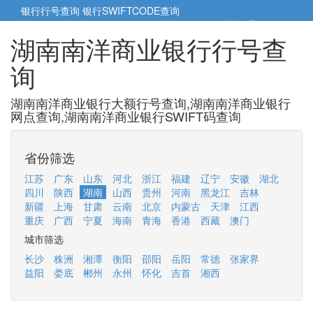
银行行号查询
银行SWIFTCODE查询
5cm小帮手
5cm.cn
湖南南洋商业银行行号查
询
湖南南洋商业银行大额行号查询,湖南南洋商业银行
网点查询,湖南南洋商业银行SWIFT码查询
省份筛选
江苏
广东
山东
河北
浙江
福建
辽宁
安徽
湖北
四川
陕西
湖南
山西
贵州
河南
黑龙江
吉林
新疆
上海
甘肃
云南
北京
内蒙古
天津
江西
重庆
广西
宁夏
海南
青海
香港
西藏
澳门
城市筛选
长沙
株洲
湘潭
衡阳
邵阳
岳阳
常德
张家界
益阳
娄底
郴州
永州
怀化
吉首
湘西