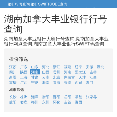
银行行号查询
银行SWIFTCODE查询
5cm小帮手
5cm.cn
湖南加拿大丰业银行行号
查询
湖南加拿大丰业银行大额行号查询,湖南加拿大丰业
银行网点查询,湖南加拿大丰业银行SWIFT码查询
省份筛选
江苏
广东
山东
河北
浙江
福建
辽宁
安徽
湖北
四川
陕西
湖南
山西
贵州
河南
黑龙江
吉林
新疆
上海
甘肃
云南
北京
内蒙古
天津
江西
重庆
广西
宁夏
海南
青海
香港
西藏
澳门
城市筛选
长沙
株洲
湘潭
衡阳
邵阳
岳阳
常德
张家界
益阳
娄底
郴州
永州
怀化
吉首
湘西