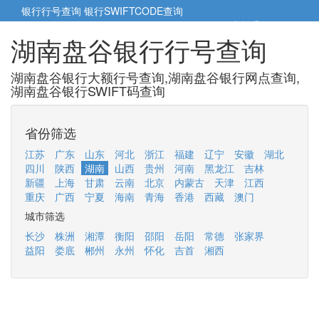
银行行号查询
银行SWIFTCODE查询
5cm小帮手
5cm.cn
湖南盘谷银行行号查询
湖南盘谷银行大额行号查询,湖南盘谷银行网点查询,
湖南盘谷银行SWIFT码查询
省份筛选
江苏
广东
山东
河北
浙江
福建
辽宁
安徽
湖北
四川
陕西
湖南
山西
贵州
河南
黑龙江
吉林
新疆
上海
甘肃
云南
北京
内蒙古
天津
江西
重庆
广西
宁夏
海南
青海
香港
西藏
澳门
城市筛选
长沙
株洲
湘潭
衡阳
邵阳
岳阳
常德
张家界
益阳
娄底
郴州
永州
怀化
吉首
湘西