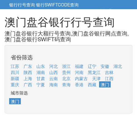
银行行号查询
银行SWIFTCODE查询
5cm小帮手
5cm.cn
澳门盘谷银行行号查询
澳门盘谷银行大额行号查询,澳门盘谷银行网点查询,
澳门盘谷银行SWIFT码查询
省份筛选
江苏
广东
山东
河北
浙江
福建
辽宁
安徽
湖北
四川
陕西
湖南
山西
贵州
河南
黑龙江
吉林
新疆
上海
甘肃
云南
北京
内蒙古
天津
江西
重庆
广西
宁夏
海南
青海
香港
西藏
澳门
城市筛选
澳门