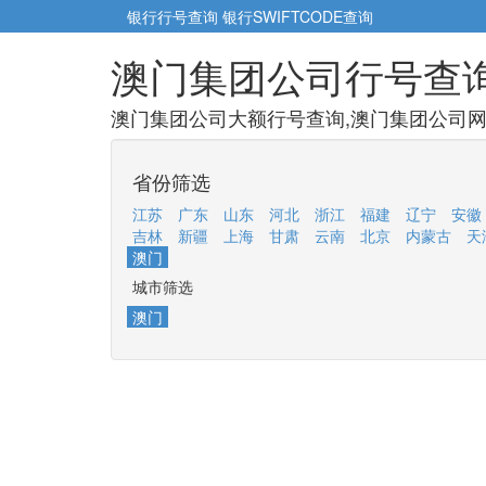
银行行号查询
银行SWIFTCODE查询
澳门集团公司行号查
澳门集团公司大额行号查询,澳门集团公司网点
省份筛选
江苏
广东
山东
河北
浙江
福建
辽宁
安徽
吉林
新疆
上海
甘肃
云南
北京
内蒙古
天
澳门
城市筛选
澳门