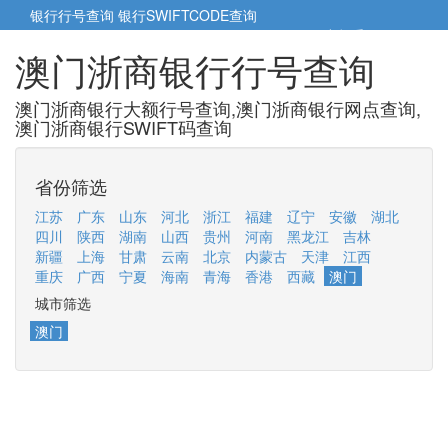
银行行号查询
银行SWIFTCODE查询
5cm小帮手
5cm.cn
澳门浙商银行行号查询
澳门浙商银行大额行号查询,澳门浙商银行网点查询,
澳门浙商银行SWIFT码查询
省份筛选
江苏
广东
山东
河北
浙江
福建
辽宁
安徽
湖北
四川
陕西
湖南
山西
贵州
河南
黑龙江
吉林
新疆
上海
甘肃
云南
北京
内蒙古
天津
江西
重庆
广西
宁夏
海南
青海
香港
西藏
澳门
城市筛选
澳门