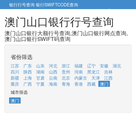
银行行号查询
银行SWIFTCODE查询
5cm小帮手
5cm.cn
澳门山口银行行号查询
澳门山口银行大额行号查询,澳门山口银行网点查询,
澳门山口银行SWIFT码查询
省份筛选
江苏
广东
山东
河北
浙江
福建
辽宁
安徽
湖北
四川
陕西
湖南
山西
贵州
河南
黑龙江
吉林
新疆
上海
甘肃
云南
北京
内蒙古
天津
江西
重庆
广西
宁夏
海南
青海
香港
西藏
澳门
城市筛选
澳门