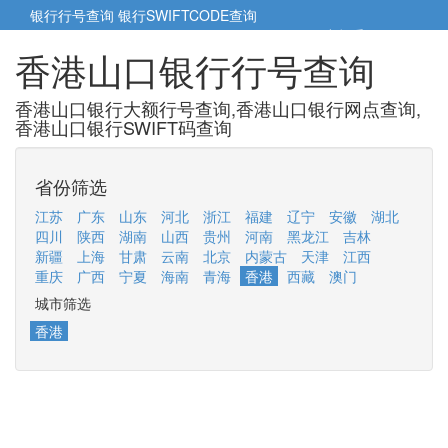
银行行号查询
银行SWIFTCODE查询
5cm小帮手
5cm.cn
香港山口银行行号查询
香港山口银行大额行号查询,香港山口银行网点查询,
香港山口银行SWIFT码查询
省份筛选
江苏
广东
山东
河北
浙江
福建
辽宁
安徽
湖北
四川
陕西
湖南
山西
贵州
河南
黑龙江
吉林
新疆
上海
甘肃
云南
北京
内蒙古
天津
江西
重庆
广西
宁夏
海南
青海
香港
西藏
澳门
城市筛选
香港