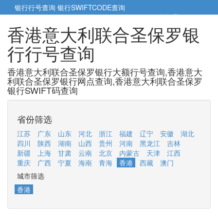
银行行号查询
银行SWIFTCODE查询
5cm小帮手
5cm.cn
香港意大利联合圣保罗银
行行号查询
香港意大利联合圣保罗银行大额行号查询,香港意大
利联合圣保罗银行网点查询,香港意大利联合圣保罗
银行SWIFT码查询
省份筛选
江苏
广东
山东
河北
浙江
福建
辽宁
安徽
湖北
四川
陕西
湖南
山西
贵州
河南
黑龙江
吉林
新疆
上海
甘肃
云南
北京
内蒙古
天津
江西
重庆
广西
宁夏
海南
青海
香港
西藏
澳门
城市筛选
香港