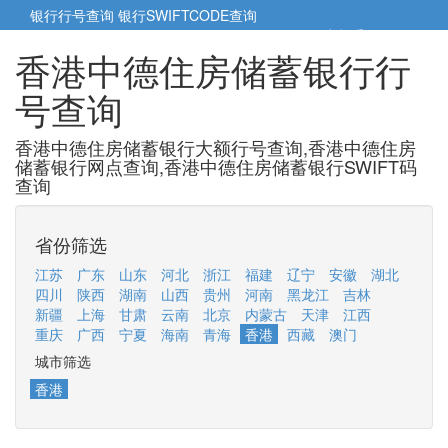
银行行号查询
银行SWIFTCODE查询
5cm小帮手
5cm.cn
香港中德住房储蓄银行行
号查询
香港中德住房储蓄银行大额行号查询,香港中德住房
储蓄银行网点查询,香港中德住房储蓄银行SWIFT码
查询
省份筛选
江苏
广东
山东
河北
浙江
福建
辽宁
安徽
湖北
四川
陕西
湖南
山西
贵州
河南
黑龙江
吉林
新疆
上海
甘肃
云南
北京
内蒙古
天津
江西
重庆
广西
宁夏
海南
青海
香港
西藏
澳门
城市筛选
香港