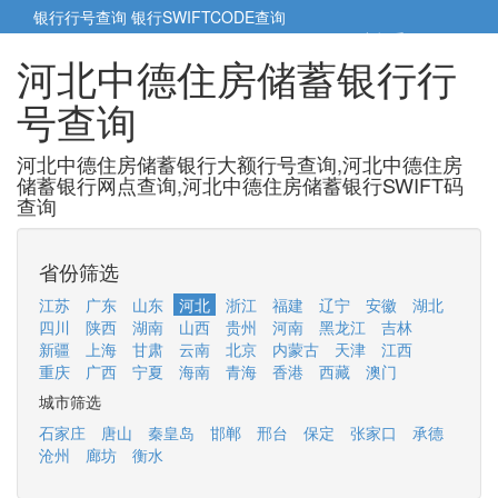
银行行号查询
银行SWIFTCODE查询
5cm小帮手
5cm.cn
河北中德住房储蓄银行行
号查询
河北中德住房储蓄银行大额行号查询,河北中德住房
储蓄银行网点查询,河北中德住房储蓄银行SWIFT码
查询
省份筛选
江苏
广东
山东
河北
浙江
福建
辽宁
安徽
湖北
四川
陕西
湖南
山西
贵州
河南
黑龙江
吉林
新疆
上海
甘肃
云南
北京
内蒙古
天津
江西
重庆
广西
宁夏
海南
青海
香港
西藏
澳门
城市筛选
石家庄
唐山
秦皇岛
邯郸
邢台
保定
张家口
承德
沧州
廊坊
衡水