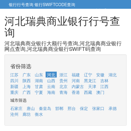
银行行号查询
银行SWIFTCODE查询
5cm小帮手
5cm.cn
河北瑞典商业银行行号查
询
河北瑞典商业银行大额行号查询,河北瑞典商业银行
网点查询,河北瑞典商业银行SWIFT码查询
省份筛选
江苏
广东
山东
河北
浙江
福建
辽宁
安徽
湖北
四川
陕西
湖南
山西
贵州
河南
黑龙江
吉林
新疆
上海
甘肃
云南
北京
内蒙古
天津
江西
重庆
广西
宁夏
海南
青海
香港
西藏
澳门
城市筛选
石家庄
唐山
秦皇岛
邯郸
邢台
保定
张家口
承德
沧州
廊坊
衡水