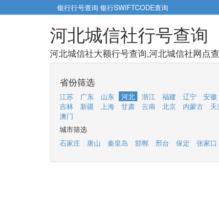
银行行号查询
银行SWIFTCODE查询
河北城信社行号查询
河北城信社大额行号查询,河北城信社网点查询
省份筛选
江苏
广东
山东
河北
浙江
福建
辽宁
安徽
吉林
新疆
上海
甘肃
云南
北京
内蒙古
天
澳门
城市筛选
石家庄
唐山
秦皇岛
邯郸
邢台
保定
张家口