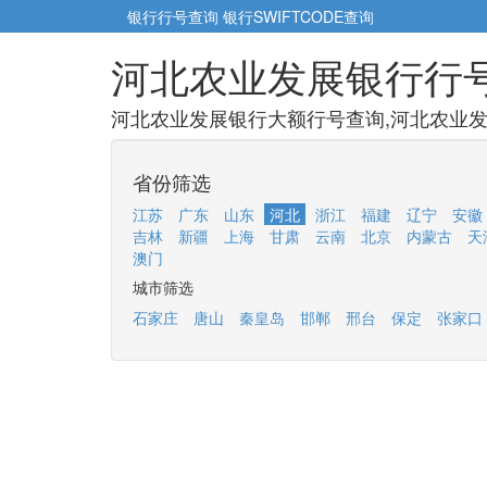
银行行号查询
银行SWIFTCODE查询
河北农业发展银行行
河北农业发展银行大额行号查询,河北农业发
省份筛选
江苏
广东
山东
河北
浙江
福建
辽宁
安徽
吉林
新疆
上海
甘肃
云南
北京
内蒙古
天
澳门
城市筛选
石家庄
唐山
秦皇岛
邯郸
邢台
保定
张家口