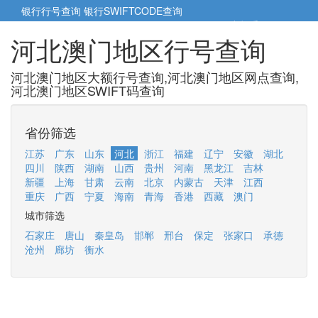
银行行号查询
银行SWIFTCODE查询
5cm小帮手
5cm.cn
河北澳门地区行号查询
河北澳门地区大额行号查询,河北澳门地区网点查询,
河北澳门地区SWIFT码查询
省份筛选
江苏
广东
山东
河北
浙江
福建
辽宁
安徽
湖北
四川
陕西
湖南
山西
贵州
河南
黑龙江
吉林
新疆
上海
甘肃
云南
北京
内蒙古
天津
江西
重庆
广西
宁夏
海南
青海
香港
西藏
澳门
城市筛选
石家庄
唐山
秦皇岛
邯郸
邢台
保定
张家口
承德
沧州
廊坊
衡水