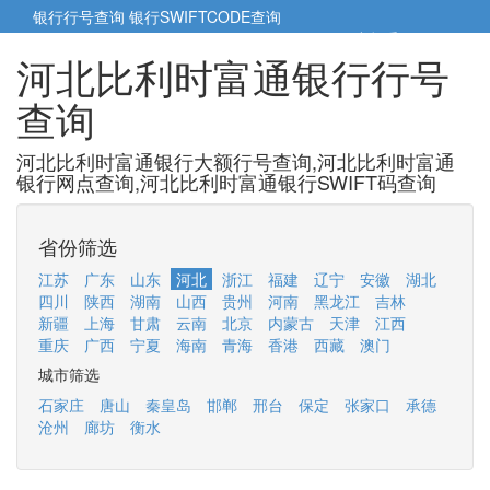
银行行号查询
银行SWIFTCODE查询
5cm小帮手
5cm.cn
河北比利时富通银行行号
查询
河北比利时富通银行大额行号查询,河北比利时富通
银行网点查询,河北比利时富通银行SWIFT码查询
省份筛选
江苏
广东
山东
河北
浙江
福建
辽宁
安徽
湖北
四川
陕西
湖南
山西
贵州
河南
黑龙江
吉林
新疆
上海
甘肃
云南
北京
内蒙古
天津
江西
重庆
广西
宁夏
海南
青海
香港
西藏
澳门
城市筛选
石家庄
唐山
秦皇岛
邯郸
邢台
保定
张家口
承德
沧州
廊坊
衡水