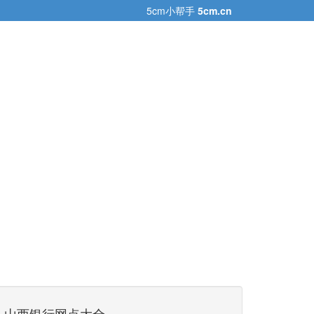
5cm小帮手
5cm.cn
山西银行网点大全