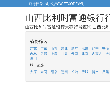
银行行号查询
银行SWIFTCODE查询
山西比利时富通银行
山西比利时富通银行大额行号查询,山西比利
省份筛选
江苏
广东
山东
河北
浙江
福建
辽宁
安徽
吉林
新疆
上海
甘肃
云南
北京
内蒙古
天
澳门
城市筛选
太原
大同
阳泉
朔州
长治
晋城
忻州
吕梁