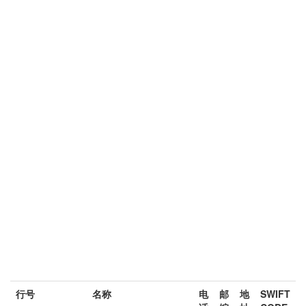
行号
名称
电
邮
地
SWIFT