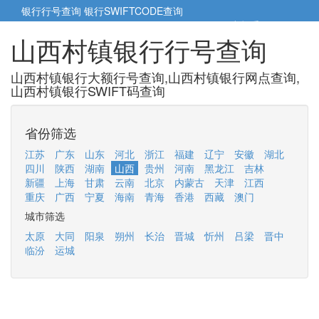
银行行号查询
银行SWIFTCODE查询
5cm小帮手
5cm.cn
山西村镇银行行号查询
山西村镇银行大额行号查询,山西村镇银行网点查询,
山西村镇银行SWIFT码查询
省份筛选
江苏
广东
山东
河北
浙江
福建
辽宁
安徽
湖北
四川
陕西
湖南
山西
贵州
河南
黑龙江
吉林
新疆
上海
甘肃
云南
北京
内蒙古
天津
江西
重庆
广西
宁夏
海南
青海
香港
西藏
澳门
城市筛选
太原
大同
阳泉
朔州
长治
晋城
忻州
吕梁
晋中
临汾
运城