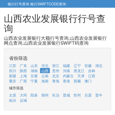
银行行号查询
银行SWIFTCODE查询
5cm小帮手
5cm.cn
山西农业发展银行行号查
询
山西农业发展银行大额行号查询,山西农业发展银行
网点查询,山西农业发展银行SWIFT码查询
省份筛选
江苏
广东
山东
河北
浙江
福建
辽宁
安徽
湖北
四川
陕西
湖南
山西
贵州
河南
黑龙江
吉林
新疆
上海
甘肃
云南
北京
内蒙古
天津
江西
重庆
广西
宁夏
海南
青海
香港
西藏
澳门
城市筛选
太原
大同
阳泉
朔州
长治
晋城
忻州
吕梁
晋中
临汾
运城