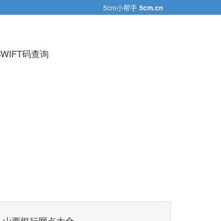
5cm小帮手
5cm.cn
IFT码查询
山西银行网点大全