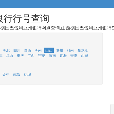
银行行号查询
德国巴伐利亚州银行网点查询,山西德国巴伐利亚州银行SW
湖北
四川
陕西
湖南
山西
贵州
河南
黑龙江
津
江西
重庆
广西
宁夏
海南
青海
香港
西藏
晋中
临汾
运城