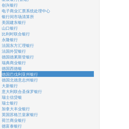
创兴银行
电子商业汇票系统处理中心
银行间市场清算所
美国建东银行
山口银行
比利时联合银行
永隆银行
法国东方汇理银行
法国外贸银行
德国德累斯登银行
瑞典商业银行
德国西德银
德国巴伐利亚州银行
德国北德意志州银行
大新银行
意大利联合圣保罗银行
瑞士信贷银
瑞士银行
加拿大丰业银行
英国苏格兰皇家银行
荷兰商业银行
德富泰银行