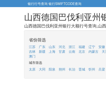
银行行号查询
银行SWIFTCODE查询
山西德国巴伐利亚州
山西德国巴伐利亚州银行大额行号查询,山西
省份筛选
江苏
广东
山东
河北
浙江
福建
辽宁
安徽
吉林
新疆
上海
甘肃
云南
北京
内蒙古
天
澳门
城市筛选
太原
大同
阳泉
朔州
长治
晋城
忻州
吕梁