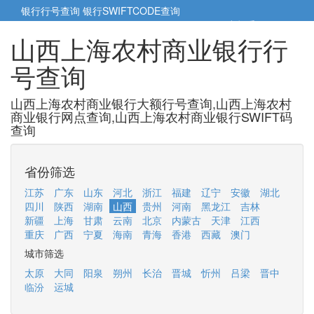
银行行号查询
银行SWIFTCODE查询
5cm小帮手
5cm.cn
山西上海农村商业银行行
号查询
山西上海农村商业银行大额行号查询,山西上海农村
商业银行网点查询,山西上海农村商业银行SWIFT码
查询
省份筛选
江苏
广东
山东
河北
浙江
福建
辽宁
安徽
湖北
四川
陕西
湖南
山西
贵州
河南
黑龙江
吉林
新疆
上海
甘肃
云南
北京
内蒙古
天津
江西
重庆
广西
宁夏
海南
青海
香港
西藏
澳门
城市筛选
太原
大同
阳泉
朔州
长治
晋城
忻州
吕梁
晋中
临汾
运城