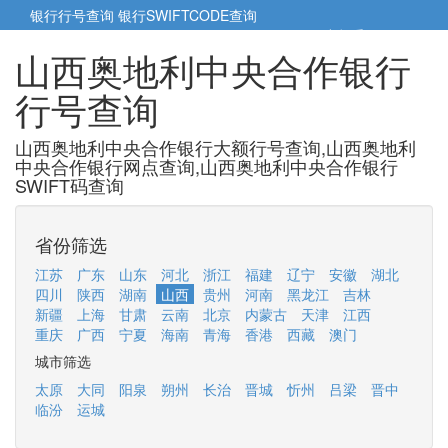
银行行号查询
银行SWIFTCODE查询
5cm小帮手
5cm.cn
山西奥地利中央合作银行
行号查询
山西奥地利中央合作银行大额行号查询,山西奥地利
中央合作银行网点查询,山西奥地利中央合作银行
SWIFT码查询
省份筛选
江苏
广东
山东
河北
浙江
福建
辽宁
安徽
湖北
四川
陕西
湖南
山西
贵州
河南
黑龙江
吉林
新疆
上海
甘肃
云南
北京
内蒙古
天津
江西
重庆
广西
宁夏
海南
青海
香港
西藏
澳门
城市筛选
太原
大同
阳泉
朔州
长治
晋城
忻州
吕梁
晋中
临汾
运城