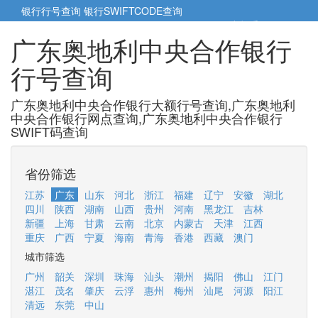
银行行号查询
银行SWIFTCODE查询
5cm小帮手
5cm.cn
广东奥地利中央合作银行
行号查询
广东奥地利中央合作银行大额行号查询,广东奥地利
中央合作银行网点查询,广东奥地利中央合作银行
SWIFT码查询
省份筛选
江苏
广东
山东
河北
浙江
福建
辽宁
安徽
湖北
四川
陕西
湖南
山西
贵州
河南
黑龙江
吉林
新疆
上海
甘肃
云南
北京
内蒙古
天津
江西
重庆
广西
宁夏
海南
青海
香港
西藏
澳门
城市筛选
广州
韶关
深圳
珠海
汕头
潮州
揭阳
佛山
江门
湛江
茂名
肇庆
云浮
惠州
梅州
汕尾
河源
阳江
清远
东莞
中山