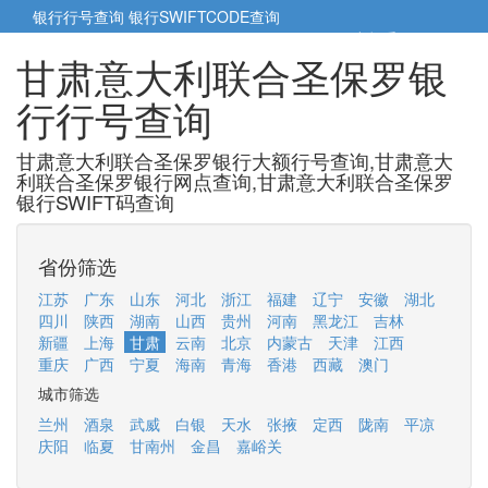
银行行号查询
银行SWIFTCODE查询
5cm小帮手
5cm.cn
甘肃意大利联合圣保罗银
行行号查询
甘肃意大利联合圣保罗银行大额行号查询,甘肃意大
利联合圣保罗银行网点查询,甘肃意大利联合圣保罗
银行SWIFT码查询
省份筛选
江苏
广东
山东
河北
浙江
福建
辽宁
安徽
湖北
四川
陕西
湖南
山西
贵州
河南
黑龙江
吉林
新疆
上海
甘肃
云南
北京
内蒙古
天津
江西
重庆
广西
宁夏
海南
青海
香港
西藏
澳门
城市筛选
兰州
酒泉
武威
白银
天水
张掖
定西
陇南
平凉
庆阳
临夏
甘南州
金昌
嘉峪关