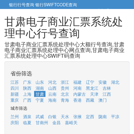
银行行号查询
银行SWIFTCODE查询
5cm小帮手
5cm.cn
甘肃电子商业汇票系统处
理中心行号查询
甘肃电子商业汇票系统处理中心大额行号查询,甘肃
电子商业汇票系统处理中心网点查询,甘肃电子商业
汇票系统处理中心SWIFT码查询
省份筛选
江苏
广东
山东
河北
浙江
福建
辽宁
安徽
湖北
四川
陕西
湖南
山西
贵州
河南
黑龙江
吉林
新疆
上海
甘肃
云南
北京
内蒙古
天津
江西
重庆
广西
宁夏
海南
青海
香港
西藏
澳门
城市筛选
兰州
酒泉
武威
白银
天水
张掖
定西
陇南
平凉
庆阳
临夏
甘南州
金昌
嘉峪关