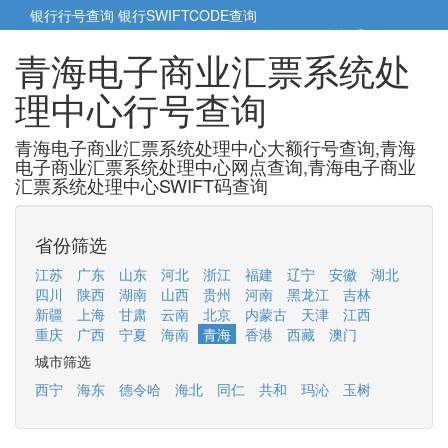
银行行号查询
银行SWIFTCODE查询
5cm小帮手
5cm.cn
青海电子商业汇票系统处
理中心行号查询
青海电子商业汇票系统处理中心大额行号查询,青海
电子商业汇票系统处理中心网点查询,青海电子商业
汇票系统处理中心SWIFT码查询
省份筛选
江苏
广东
山东
河北
浙江
福建
辽宁
安徽
湖北
四川
陕西
湖南
山西
贵州
河南
黑龙江
吉林
新疆
上海
甘肃
云南
北京
内蒙古
天津
江西
重庆
广西
宁夏
海南
青海
香港
西藏
澳门
城市筛选
西宁
海东
德令哈
海北
同仁
共和
玛沁
玉树