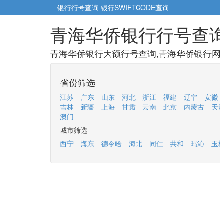
银行行号查询
银行SWIFTCODE查询
青海华侨银行行号查
青海华侨银行大额行号查询,青海华侨银行网点
省份筛选
江苏
广东
山东
河北
浙江
福建
辽宁
安徽
吉林
新疆
上海
甘肃
云南
北京
内蒙古
天
澳门
城市筛选
西宁
海东
德令哈
海北
同仁
共和
玛沁
玉