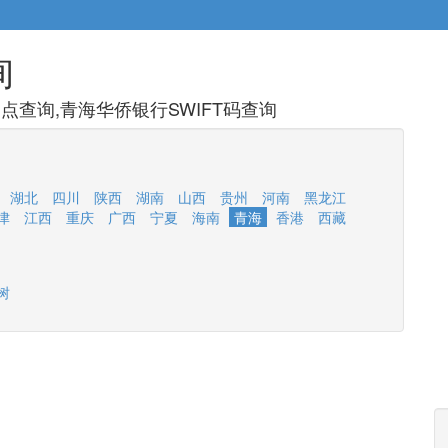
询
查询,青海华侨银行SWIFT码查询
湖北
四川
陕西
湖南
山西
贵州
河南
黑龙江
津
江西
重庆
广西
宁夏
海南
青海
香港
西藏
树