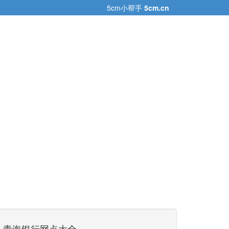
5cm小帮手
5cm.cn
青海银行网点大全