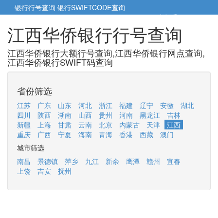
银行行号查询
银行SWIFTCODE查询
5cm小帮手
5cm.cn
江西华侨银行行号查询
江西华侨银行大额行号查询,江西华侨银行网点查询,
江西华侨银行SWIFT码查询
省份筛选
江苏
广东
山东
河北
浙江
福建
辽宁
安徽
湖北
四川
陕西
湖南
山西
贵州
河南
黑龙江
吉林
新疆
上海
甘肃
云南
北京
内蒙古
天津
江西
重庆
广西
宁夏
海南
青海
香港
西藏
澳门
城市筛选
南昌
景德镇
萍乡
九江
新余
鹰潭
赣州
宜春
上饶
吉安
抚州