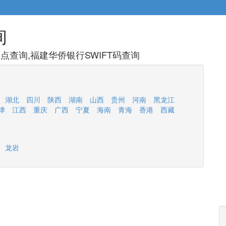
询
查询,福建华侨银行SWIFT码查询
湖北
四川
陕西
湖南
山西
贵州
河南
黑龙江
津
江西
重庆
广西
宁夏
海南
青海
香港
西藏
龙岩