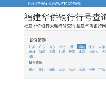
银行行号查询
银行SWIFTCODE查询
福建华侨银行行号查
福建华侨银行大额行号查询,福建华侨银行网点
省份筛选
江苏
广东
山东
河北
浙江
福建
辽宁
安徽
吉林
新疆
上海
甘肃
云南
北京
内蒙古
天
澳门
城市筛选
福州
厦门
莆田
三明
泉州
漳州
南平
宁德