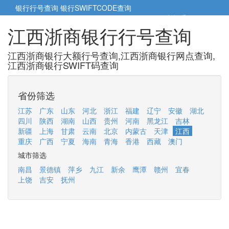
银行行号查询
银行SWIFTCODE查询
5cm小帮手
5cm.cn
江西浙商银行行号查询
江西浙商银行大额行号查询,江西浙商银行网点查询,
江西浙商银行SWIFT码查询
省份筛选
江苏
广东
山东
河北
浙江
福建
辽宁
安徽
湖北
四川
陕西
湖南
山西
贵州
河南
黑龙江
吉林
新疆
上海
甘肃
云南
北京
内蒙古
天津
江西
重庆
广西
宁夏
海南
青海
香港
西藏
澳门
城市筛选
南昌
景德镇
萍乡
九江
新余
鹰潭
赣州
宜春
上饶
吉安
抚州