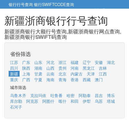
银行行号查询
银行SWIFTCODE查询
5cm小帮手
5cm.cn
新疆浙商银行行号查询
新疆浙商银行大额行号查询,新疆浙商银行网点查询,
新疆浙商银行SWIFT码查询
省份筛选
江苏
广东
山东
河北
浙江
福建
辽宁
安徽
湖北
四川
陕西
湖南
山西
贵州
河南
黑龙江
吉林
新疆
上海
甘肃
云南
北京
内蒙古
天津
江西
重庆
广西
宁夏
海南
青海
香港
西藏
澳门
城市筛选
乌鲁木齐
克拉玛依
吐鲁番
哈密
阿勒泰
昌吉
博乐
库尔勒
阿克苏
阿图什
喀什
和田
伊犁
乌苏
塔城
石河子