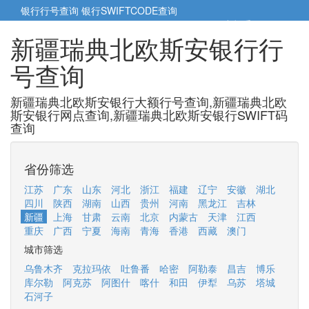
银行行号查询
银行SWIFTCODE查询
5cm小帮手
5cm.cn
新疆瑞典北欧斯安银行行
号查询
新疆瑞典北欧斯安银行大额行号查询,新疆瑞典北欧
斯安银行网点查询,新疆瑞典北欧斯安银行SWIFT码
查询
省份筛选
江苏
广东
山东
河北
浙江
福建
辽宁
安徽
湖北
四川
陕西
湖南
山西
贵州
河南
黑龙江
吉林
新疆
上海
甘肃
云南
北京
内蒙古
天津
江西
重庆
广西
宁夏
海南
青海
香港
西藏
澳门
城市筛选
乌鲁木齐
克拉玛依
吐鲁番
哈密
阿勒泰
昌吉
博乐
库尔勒
阿克苏
阿图什
喀什
和田
伊犁
乌苏
塔城
石河子