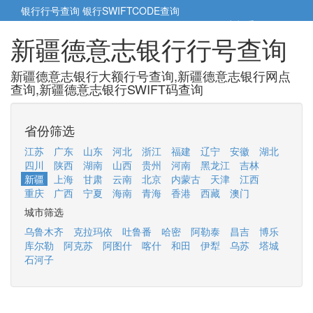
银行行号查询
银行SWIFTCODE查询
5cm小帮手
5cm.cn
新疆德意志银行行号查询
新疆德意志银行大额行号查询,新疆德意志银行网点
查询,新疆德意志银行SWIFT码查询
省份筛选
江苏
广东
山东
河北
浙江
福建
辽宁
安徽
湖北
四川
陕西
湖南
山西
贵州
河南
黑龙江
吉林
新疆
上海
甘肃
云南
北京
内蒙古
天津
江西
重庆
广西
宁夏
海南
青海
香港
西藏
澳门
城市筛选
乌鲁木齐
克拉玛依
吐鲁番
哈密
阿勒泰
昌吉
博乐
库尔勒
阿克苏
阿图什
喀什
和田
伊犁
乌苏
塔城
石河子