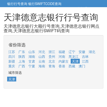
银行行号查询
银行SWIFTCODE查询
5cm小帮手
5cm.cn
天津德意志银行行号查询
天津德意志银行大额行号查询,天津德意志银行网点
查询,天津德意志银行SWIFT码查询
省份筛选
江苏
广东
山东
河北
浙江
福建
辽宁
安徽
湖北
四川
陕西
湖南
山西
贵州
河南
黑龙江
吉林
新疆
上海
甘肃
云南
北京
内蒙古
天津
江西
重庆
广西
宁夏
海南
青海
香港
西藏
澳门
城市筛选
天津