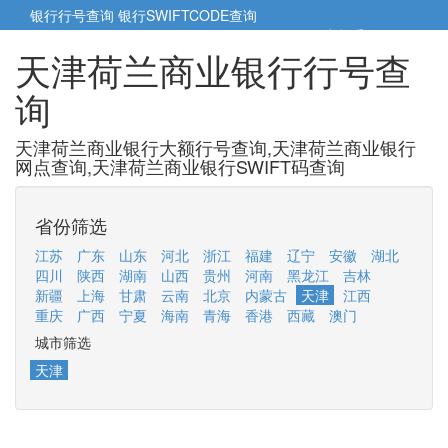
银行行号查询
银行SWIFTCODE查询
5cm小帮手
5cm.cn
天津荷兰商业银行行号查
询
天津荷兰商业银行大额行号查询,天津荷兰商业银行
网点查询,天津荷兰商业银行SWIFT码查询
省份筛选
江苏
广东
山东
河北
浙江
福建
辽宁
安徽
湖北
四川
陕西
湖南
山西
贵州
河南
黑龙江
吉林
新疆
上海
甘肃
云南
北京
内蒙古
天津
江西
重庆
广西
宁夏
海南
青海
香港
西藏
澳门
城市筛选
天津