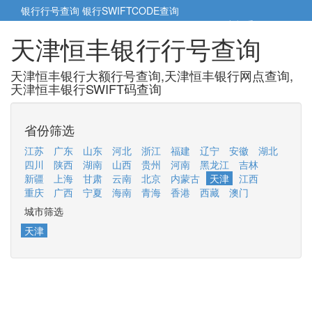
银行行号查询
银行SWIFTCODE查询
5cm小帮手
5cm.cn
天津恒丰银行行号查询
天津恒丰银行大额行号查询,天津恒丰银行网点查询,
天津恒丰银行SWIFT码查询
省份筛选
江苏
广东
山东
河北
浙江
福建
辽宁
安徽
湖北
四川
陕西
湖南
山西
贵州
河南
黑龙江
吉林
新疆
上海
甘肃
云南
北京
内蒙古
天津
江西
重庆
广西
宁夏
海南
青海
香港
西藏
澳门
城市筛选
天津