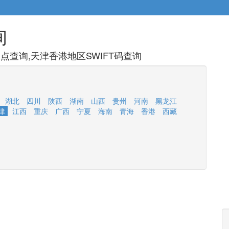
询
查询,天津香港地区SWIFT码查询
湖北
四川
陕西
湖南
山西
贵州
河南
黑龙江
津
江西
重庆
广西
宁夏
海南
青海
香港
西藏