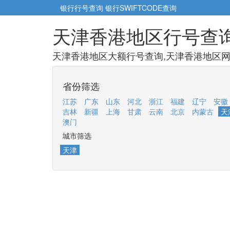
银行行号查询
银行SWIFTCODE查询
天津香港地区行号查
天津香港地区大额行号查询,天津香港地区网点
省份筛选
江苏
广东
山东
河北
浙江
福建
辽宁
安徽
吉林
新疆
上海
甘肃
云南
北京
内蒙古
天
澳门
城市筛选
天津