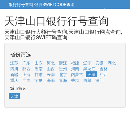
银行行号查询
银行SWIFTCODE查询
5cm小帮手
5cm.cn
天津山口银行行号查询
天津山口银行大额行号查询,天津山口银行网点查询,
天津山口银行SWIFT码查询
省份筛选
江苏
广东
山东
河北
浙江
福建
辽宁
安徽
湖北
四川
陕西
湖南
山西
贵州
河南
黑龙江
吉林
新疆
上海
甘肃
云南
北京
内蒙古
天津
江西
重庆
广西
宁夏
海南
青海
香港
西藏
澳门
城市筛选
天津