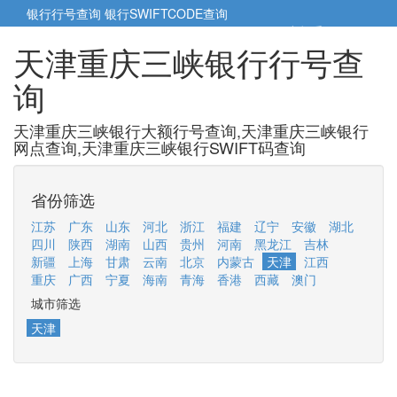
银行行号查询
银行SWIFTCODE查询
5cm小帮手
5cm.cn
天津重庆三峡银行行号查
询
天津重庆三峡银行大额行号查询,天津重庆三峡银行
网点查询,天津重庆三峡银行SWIFT码查询
省份筛选
江苏
广东
山东
河北
浙江
福建
辽宁
安徽
湖北
四川
陕西
湖南
山西
贵州
河南
黑龙江
吉林
新疆
上海
甘肃
云南
北京
内蒙古
天津
江西
重庆
广西
宁夏
海南
青海
香港
西藏
澳门
城市筛选
天津