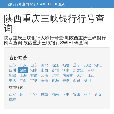
银行行号查询
银行SWIFTCODE查询
5cm小帮手
5cm.cn
陕西重庆三峡银行行号查
询
陕西重庆三峡银行大额行号查询,陕西重庆三峡银行
网点查询,陕西重庆三峡银行SWIFT码查询
省份筛选
江苏
广东
山东
河北
浙江
福建
辽宁
安徽
湖北
四川
陕西
湖南
山西
贵州
河南
黑龙江
吉林
新疆
上海
甘肃
云南
北京
内蒙古
天津
江西
重庆
广西
宁夏
海南
青海
香港
西藏
澳门
城市筛选
西安
铜川
宝鸡
咸阳
渭南
汉中
安康
商洛
延安
榆林