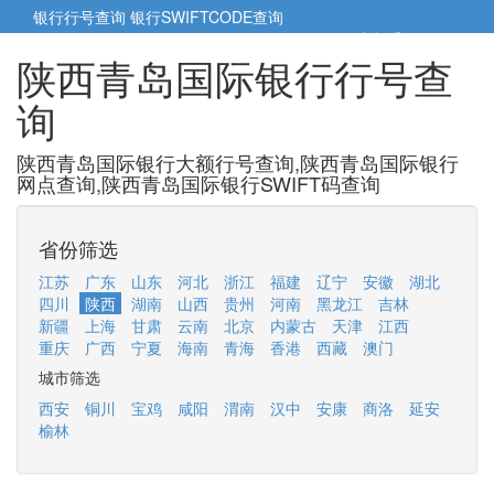
银行行号查询
银行SWIFTCODE查询
5cm小帮手
5cm.cn
陕西青岛国际银行行号查
询
陕西青岛国际银行大额行号查询,陕西青岛国际银行
网点查询,陕西青岛国际银行SWIFT码查询
省份筛选
江苏
广东
山东
河北
浙江
福建
辽宁
安徽
湖北
四川
陕西
湖南
山西
贵州
河南
黑龙江
吉林
新疆
上海
甘肃
云南
北京
内蒙古
天津
江西
重庆
广西
宁夏
海南
青海
香港
西藏
澳门
城市筛选
西安
铜川
宝鸡
咸阳
渭南
汉中
安康
商洛
延安
榆林