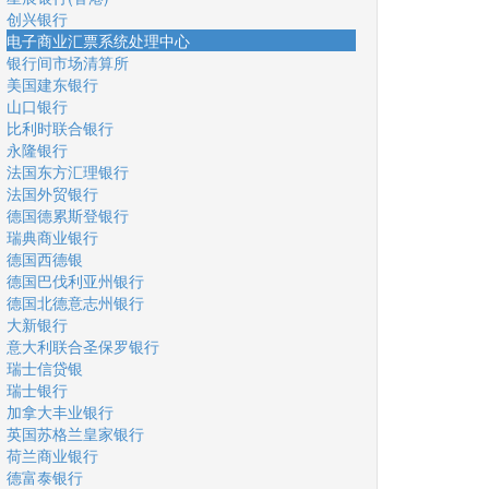
创兴银行
电子商业汇票系统处理中心
银行间市场清算所
美国建东银行
山口银行
比利时联合银行
永隆银行
法国东方汇理银行
法国外贸银行
德国德累斯登银行
瑞典商业银行
德国西德银
德国巴伐利亚州银行
德国北德意志州银行
大新银行
意大利联合圣保罗银行
瑞士信贷银
瑞士银行
加拿大丰业银行
英国苏格兰皇家银行
荷兰商业银行
德富泰银行