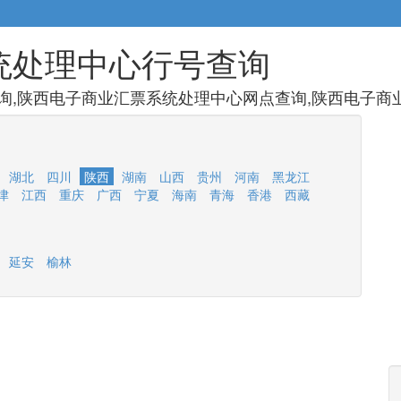
统处理中心行号查询
,陕西电子商业汇票系统处理中心网点查询,陕西电子商业
湖北
四川
陕西
湖南
山西
贵州
河南
黑龙江
津
江西
重庆
广西
宁夏
海南
青海
香港
西藏
延安
榆林