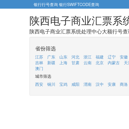
银行行号查询
银行SWIFTCODE查询
陕西电子商业汇票系
陕西电子商业汇票系统处理中心大额行号查询
省份筛选
江苏
广东
山东
河北
浙江
福建
辽宁
安徽
吉林
新疆
上海
甘肃
云南
北京
内蒙古
天
澳门
城市筛选
西安
铜川
宝鸡
咸阳
渭南
汉中
安康
商洛