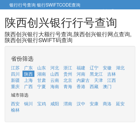
银行行号查询
银行SWIFTCODE查询
5cm小帮手
5cm.cn
陕西创兴银行行号查询
陕西创兴银行大额行号查询,陕西创兴银行网点查询,
陕西创兴银行SWIFT码查询
省份筛选
江苏
广东
山东
河北
浙江
福建
辽宁
安徽
湖北
四川
陕西
湖南
山西
贵州
河南
黑龙江
吉林
新疆
上海
甘肃
云南
北京
内蒙古
天津
江西
重庆
广西
宁夏
海南
青海
香港
西藏
澳门
城市筛选
西安
铜川
宝鸡
咸阳
渭南
汉中
安康
商洛
延安
榆林