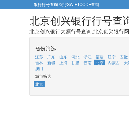
银行行号查询
银行SWIFTCODE查询
北京创兴银行行号查
北京创兴银行大额行号查询,北京创兴银行网点
省份筛选
江苏
广东
山东
河北
浙江
福建
辽宁
安徽
吉林
新疆
上海
甘肃
云南
北京
内蒙古
天
澳门
城市筛选
北京