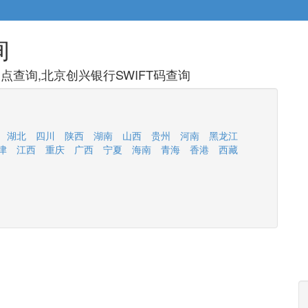
询
查询,北京创兴银行SWIFT码查询
湖北
四川
陕西
湖南
山西
贵州
河南
黑龙江
津
江西
重庆
广西
宁夏
海南
青海
香港
西藏