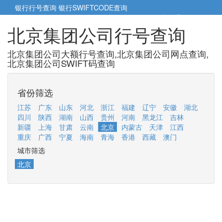
银行行号查询
银行SWIFTCODE查询
5cm小帮手
5cm.cn
北京集团公司行号查询
北京集团公司大额行号查询,北京集团公司网点查询,
北京集团公司SWIFT码查询
省份筛选
江苏
广东
山东
河北
浙江
福建
辽宁
安徽
湖北
四川
陕西
湖南
山西
贵州
河南
黑龙江
吉林
新疆
上海
甘肃
云南
北京
内蒙古
天津
江西
重庆
广西
宁夏
海南
青海
香港
西藏
澳门
城市筛选
北京