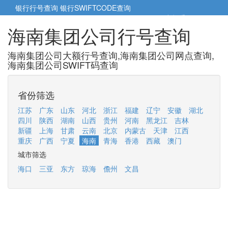
银行行号查询
银行SWIFTCODE查询
5cm小帮手
5cm.cn
海南集团公司行号查询
海南集团公司大额行号查询,海南集团公司网点查询,
海南集团公司SWIFT码查询
省份筛选
江苏
广东
山东
河北
浙江
福建
辽宁
安徽
湖北
四川
陕西
湖南
山西
贵州
河南
黑龙江
吉林
新疆
上海
甘肃
云南
北京
内蒙古
天津
江西
重庆
广西
宁夏
海南
青海
香港
西藏
澳门
城市筛选
海口
三亚
东方
琼海
儋州
文昌